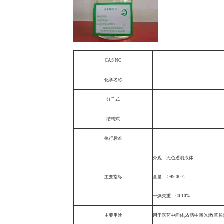
CAS NO
化学名称
分子式
结构式
执行标准
外观：无色透明液体
主要指标
含量： ≥99.00%
干燥失重：≤0.10%
主要用途
用于医药中间体,农药中间体(敌草胺