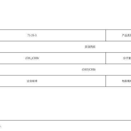
75-26-3
产品类
异溴丙烷
(OH
)CHBr
分子量
3
(OH3)CHBr
企业标准
包装规
)。