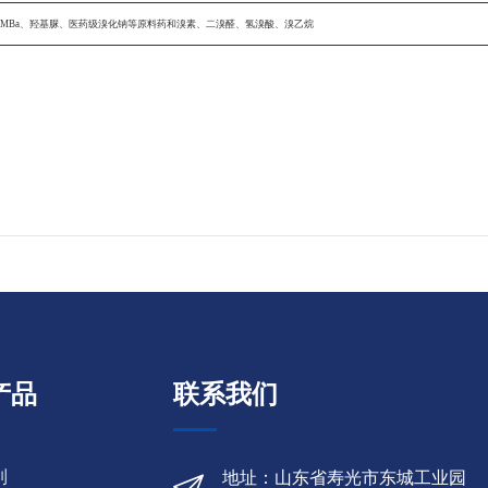
TMBa、羟基脲、医药级溴化钠等原料药和溴素、二溴醛、氢溴酸、溴乙烷
产品
联系我们
列
地址：山东省寿光市东城工业园