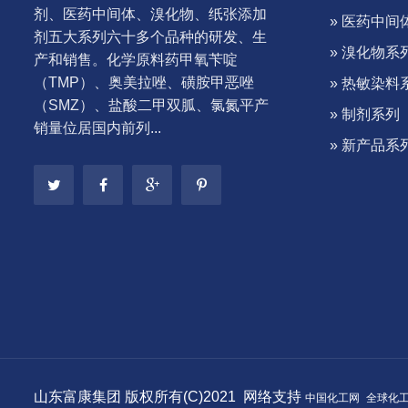
剂、医药中间体、溴化物、纸张添加
» 医药中间
剂五大系列六十多个品种的研发、生
» 溴化物系
产和销售。化学原料药甲氧苄啶
（TMP）、奥美拉唑、磺胺甲恶唑
» 热敏染料
（SMZ）、盐酸二甲双胍、氯氮平产
» 制剂系列
销量位居国内前列...
» 新产品系
山东富康集团
版权所有(C)2021 网络支持
中国化工网
全球化